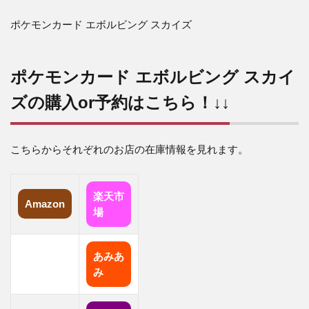
ー
ド
ポケモンカード エボルビング スカイズ
エ
ボ
ル
ポケモンカード エボルビング スカイ
ビ
ン
ズの購入or予約はこちら！↓↓
グ
ス
カ
こちらからそれぞれのお店の在庫情報を見れます。
イ
ズ
商
楽天市
Amazon
品
場
詳
細
あみあ
2
み
ポケ
モン