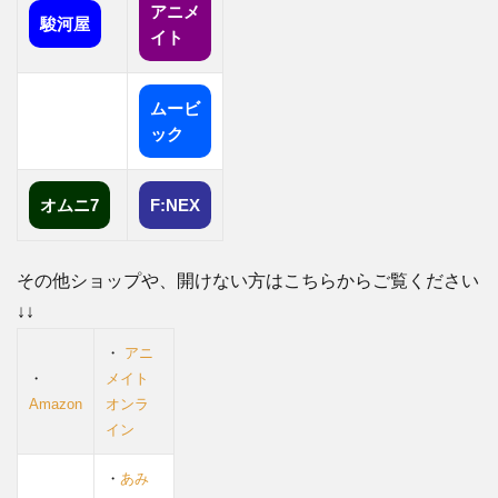
カー
アニメ
駿河屋
ド
イト
エボ
ルビ
ムービ
ング
ック
スカ
イズ
の購
オムニ7
F:NEX
入or
予約
はこ
その他ショップや、開けない方はこちらからご覧ください
ち
↓↓
ら！
↓↓
・
アニ
・
メイト
2.0.0.1
Amazon
オンラ
Amazon
イン
2.0.0.2
・
あみ
楽天市場