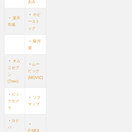
あみ
2.0.0.3
あみあみ
・
ホビ
・
楽天
ースト
市場
2.0.0.4
ック
駿河屋
・
駿河
2.0.0.5
屋
アニメイ
ト
・
オム
・
ムー
ニセブ
2.0.0.6
ビック
ン
ムービッ
(MOVIC)
(7nex)
ク
・
ビッ
2.0.0.7
・
ソフ
クカメ
オムニ7
マップ
ラ
2.0.0.8
F:NEX
・
ヨド
・
バ
F:NEX
2.1