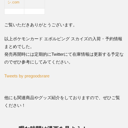
シ.com
・暇
な時
間は
ご覧いただきありがとうございます。
漫画
を見
以上ポケモンカード エボルビング スカイズの入荷・予約情報
よ
まとめでした。
う！
発売再開時には定期的にTwitterにて在庫情報は更新する予定な
2.2
のでぜひ参考にしてみてください。
・ア
ニメ
Tweets by pregoodsrare
を見
よ
う！
他にも関連商品やグッズ紹介をしておりますので、ぜひご覧
ください！