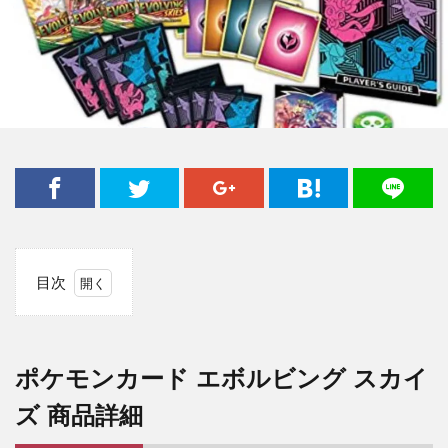
目次
1
ポ
ケ
ポケモンカード エボルビング スカイ
モ
ン
ズ 商品詳細
カ